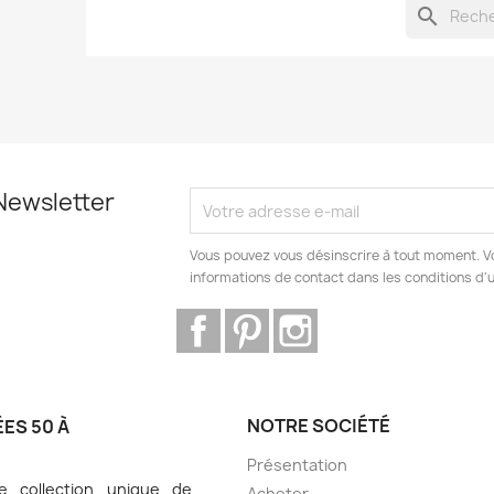
search
Newsletter
Vous pouvez vous désinscrire à tout moment. V
informations de contact dans les conditions d'ut
Facebook
Pinterest
Instagram
NOTRE SOCIÉTÉ
ES 50 À
Présentation
 collection unique de
Acheter