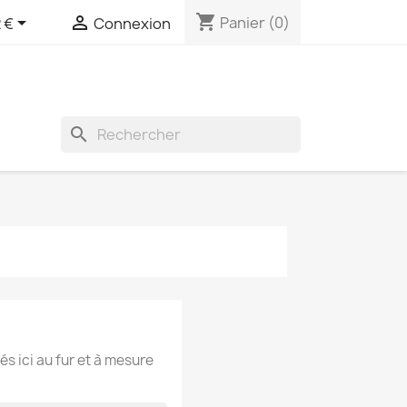
shopping_cart


Panier
(0)
 €
Connexion
search
és ici au fur et à mesure