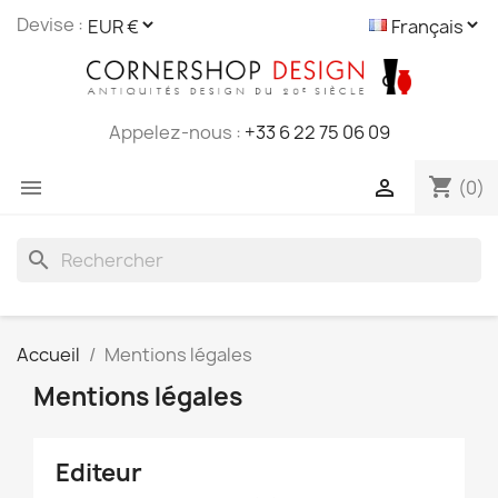
Cookies management panel
Devise :
Appelez-nous :
+33 6 22 75 06 09
shopping_cart


(0)
search
Accueil
Mentions légales
Mentions légales
Editeur