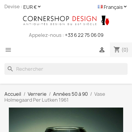
Cookies management panel
Devise :
Appelez-nous :
+33 6 22 75 06 09
shopping_cart


(0)
search
Accueil
Verrerie
Années 50 à 90
Vase
Holmegaard Per Lutken 1961