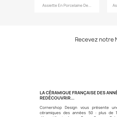
Aperçu rapide

Assiette En Porcelaine De...
As
Recevez notre 
LA CÉRAMIQUE FRANÇAISE DES ANNÉ
REDÉCOUVRIR...
Cornershop Design vous présente une
céramiques des années 50 : plus de 10