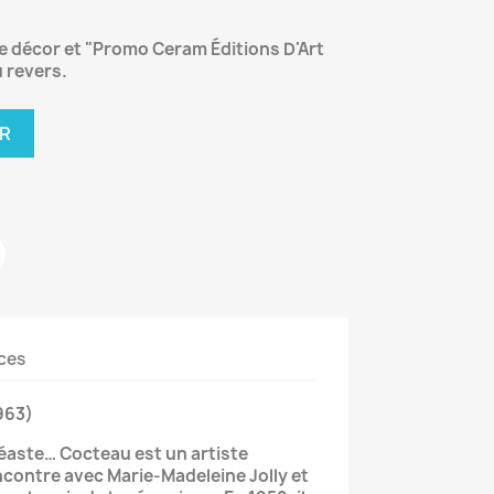
e décor et "Promo Ceram Éditions D'Art
 revers.
ER
ces
963)
éaste… Cocteau est un artiste
ncontre avec Marie-Madeleine Jolly et