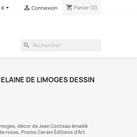
shopping_cart


Panier
(0)
 €
Connexion
search
ELAINE DE LIMOGES DESSIN
Limoges, décor de Jean Cocteau émaillé
de roses, Promo Ceram Éditions d'Art.