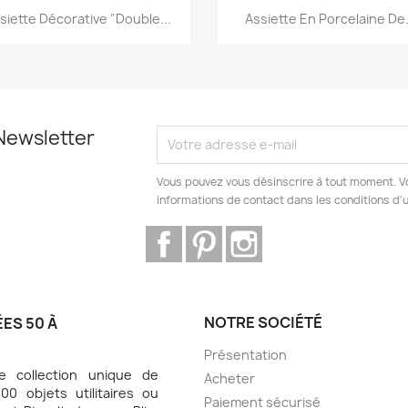
Aperçu rapide
Aperçu rapide


siette Décorative "Double...
Assiette En Porcelaine De.
Newsletter
Vous pouvez vous désinscrire à tout moment. V
informations de contact dans les conditions d'ut
Facebook
Pinterest
Instagram
NOTRE SOCIÉTÉ
ES 50 À
Présentation
 collection unique de
Acheter
0 objets utilitaires ou
Paiement sécurisé