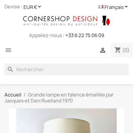
Cookies management panel
Devise :
Appelez-nous :
+33 6 22 75 06 09
shopping_cart


(0)
search
Accueil
Grande lampe en faïence émaillée par
Jacques et Dani Ruelland 1970