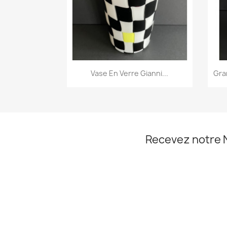
Aperçu rapide

Vase En Verre Gianni...
Gra
Recevez notre 