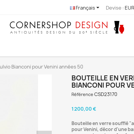

Français
Devise :
EUR
Fulvio Bianconi pour Venini années 50
BOUTEILLE EN VER
BIANCONI POUR VE
CSD23170
Référence
1 200,00 €
Bouteille en verre soufflé "
pour Venini, décor d'une b