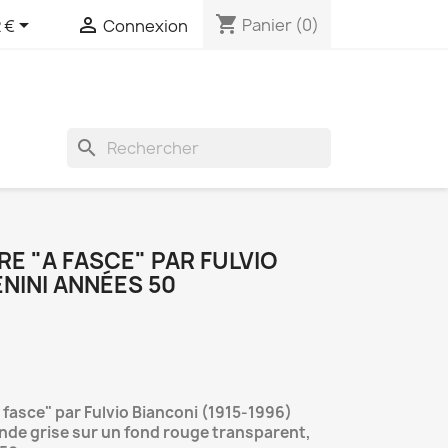
shopping_cart


Panier
(0)
 €
Connexion
search
RE "A FASCE" PAR FULVIO
NINI ANNÉES 50
a fasce" par Fulvio Bianconi (1915-1996)
ande grise sur un fond rouge transparent,