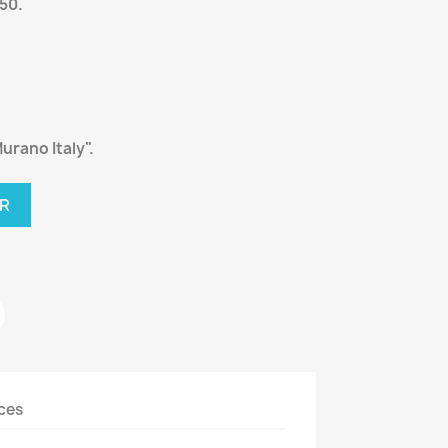
50.
urano Italy".
ER
ces