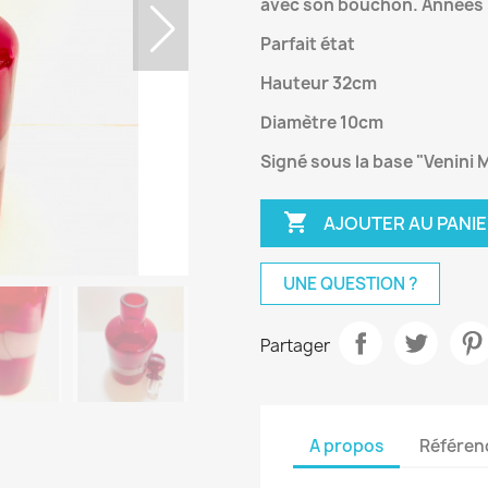
avec son bouchon. Années 
Parfait état
Hauteur 32cm
Diamètre 10cm
Signé sous la base "Venini M

AJOUTER AU PANI
UNE QUESTION ?
Partager
A propos
Référen