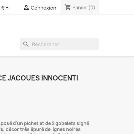
shopping_cart


Panier
(0)
 €
Connexion
search
CE JACQUES INNOCENTI
posé d'un pichet et de 2 gobelets signé
is, décor très épuré de lignes noires