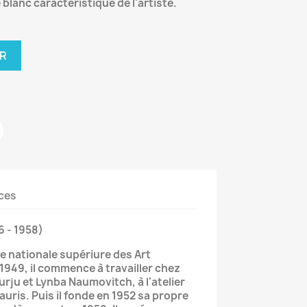
 blanc caractéristique de l'artiste.
ER
ces
6 - 1958)
ole nationale supériure des Art
 1949, il commence à travailler chez
rju et Lynba Naumovitch, à l'atelier
uris. Puis il fonde en 1952 sa propre