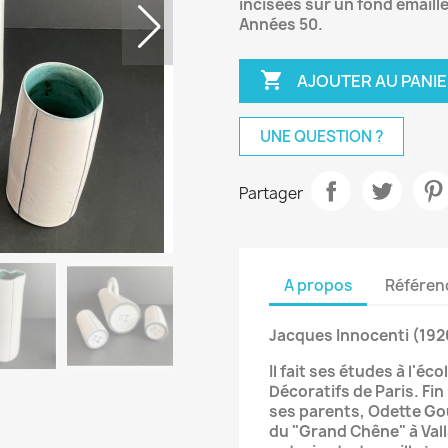
incisées sur un fond émaillé
Années 50.

AJOUTER AU PANI
UNE QUESTION ?
Partager
A propos
Référen
Jacques Innocenti (192
Il fait ses études à l'éc
Décoratifs de Paris. Fin
ses parents, Odette Gou
du "Grand Chêne" à Valla