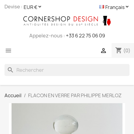
Cookies management panel
Devise :
Appelez-nous :
+33 6 22 75 06 09
shopping_cart


(0)
search
Accueil
FLACON EN VERRE PAR PHILIPPE MERLOZ